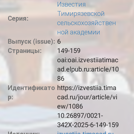
Известия
Тимирязевской
Серия:
сельскохозяйствен
ной академии
Выпуск (issue):
6
Страницы:
149-159
oai:oai.izvestiiatimac
ad.elpub.ru:article/10
86
Идентификато
https://izvestiia.tima
р:
cad.ru/jour/article/vi
ew/1086
10.26897/0021-
342X-2025-6-149-159