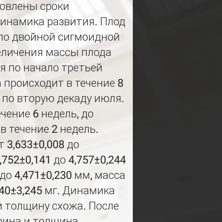
новлены сроки
динамика развития. Плод
 по двойной сигмоидной
еличения массы плода
я по начало третьей
 происходит в течение 8
 по вторую декаду июля.
чение 6 недель, до
в течение 2 недель.
 3,633±0,008 до
,752±0,141 до 4,757±0,244
до 4,471±0,230 мм, масса
340±3,245 мг. Динамика
и толщину схожа. После
рина и толщина