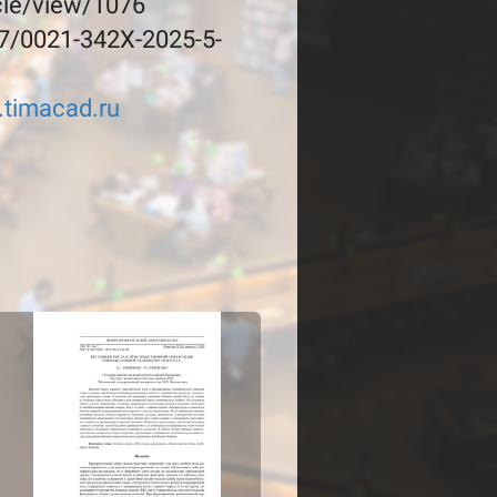
cle/view/1076
7/0021-342X-2025-5-
a.timacad.ru