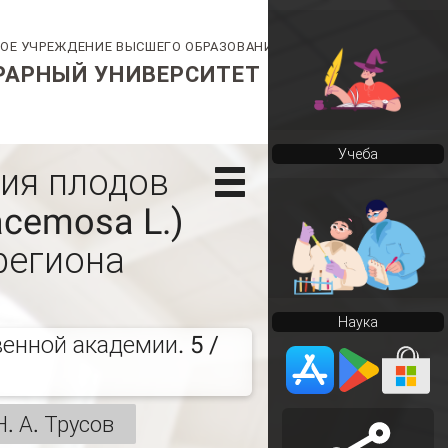
Учеба
тия плодов
cemosa L.)
региона
Наука
енной академии. 5 /
Н. А. Трусов