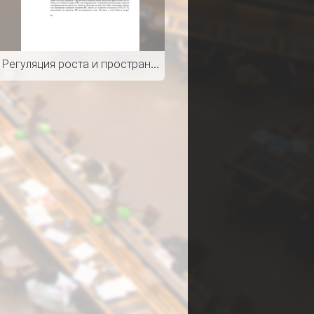
Регуляция роста и пространственной ориентации боковых корней Arabidopsis thaliana L