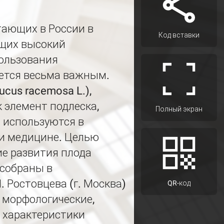
тающих в России в
Код вставки
ющих высокий
ользования
яется весьма важным.
cus racemosa L.),
 элемент подлеска,
Полный экран
 используются в
и медицине. Целью
ие развития плода
 собраны в
 Ростовцева (г. Москва)
QR-код
ы морфологические,
 характеристики