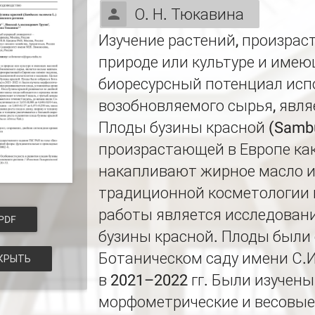
О. Н. Тюкавина
Изучение растений, произрас
природе или культуре и име
биоресурсный потенциал исп
возобновляемого сырья, явл
Плоды бузины красной (Sambu
произрастающей в Европе как
накапливают жирное масло и
традиционной косметологии 
работы является исследован
PDF
бузины красной. Плоды были
Ботаническом саду имени С.И.
КРЫТЬ
в 2021–2022 гг. Были изучен
морфометрические и весовые