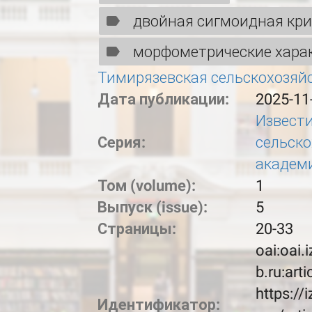
двойная сигмоидная кри
морфометрические хара
Тимирязевская сельскохозяй
Дата публикации:
2025-11
Извест
Серия:
сельск
академ
Том (volume):
1
Выпуск (issue):
5
Страницы:
20-33
oai:oai.
b.ru:art
https://
Идентификатор: