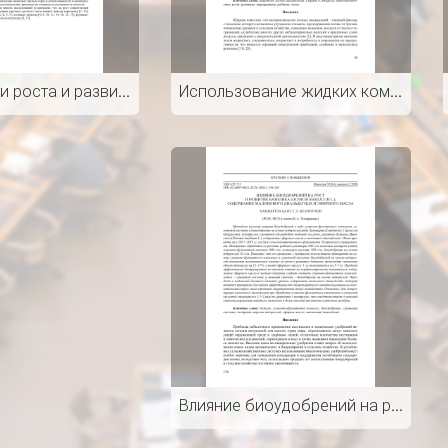
Особенности роста и развития мускулатуры бычков симментальской породы и ее помесей с мясной симментальской и шаролезской
Использование жидких комплексных микроудобрений для роста и развития робинии псевдоакации и сосны крымской в засушливых условиях
Влияние биоудобрений на рост и развитие базилика (Ocimum basilicum L.), содержание малонового диальдегида и эфирного масла