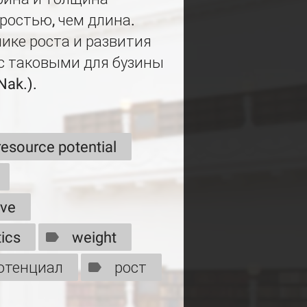
ростью, чем длина.
ике роста и развития
 с таковыми для бузины
Nak.).
resource potential
rve
ics
weight
отенциал
рост