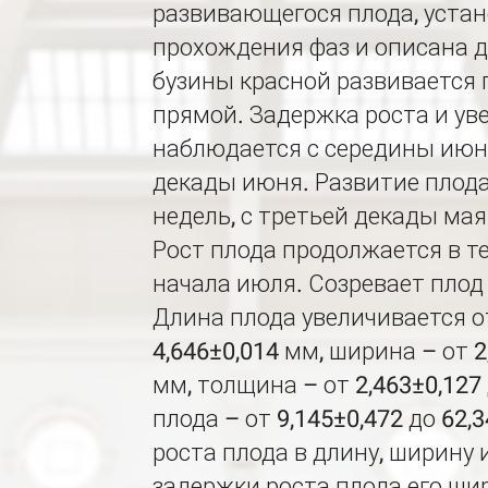
развивающегося плода, уста
прохождения фаз и описана 
бузины красной развивается
прямой. Задержка роста и ув
наблюдается с середины июн
декады июня. Развитие плода
недель, с третьей декады мая
Рост плода продолжается в те
начала июля. Созревает плод 
Длина плода увеличивается от
4,646±0,014 мм, ширина – от 2
мм, толщина – от 2,463±0,127 
плода – от 9,145±0,472 до 62,
роста плода в длину, ширину 
задержки роста плода его ши