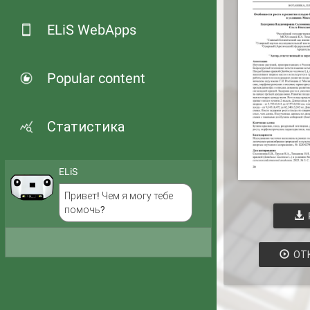
ELiS WebApps
Popular content
Статистика
ELiS
Привет! Чем я могу тебе
помочь?
ОТ