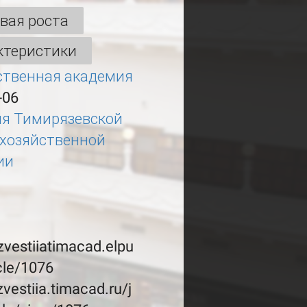
вая роста
ктеристики
ственная академия
-06
ия Тимирязевской
охозяйственной
ии
izvestiiatimacad.elpu
icle/1076
izvestiia.timacad.ru/j