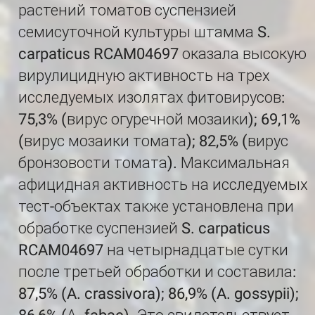
растений томатов суспензией
семисуточной культуры штамма S.
carpaticus RCAM04697 оказала высокую
вирулицидную активность на трех
исследуемых изолятах фитовирусов:
75,3% (вирус огуречной мозаики); 69,1%
(вирус мозаики томата); 82,5% (вирус
бронзовости томата). Максимальная
афицидная активность на исследуемых
тест-объектах также установлена при
обработке суспензией S. carpaticus
RCAM04697 на четырнадцатые сутки
после третьей обработки и составила:
87,5% (A. crassivora); 86,9% (A. gossypii);