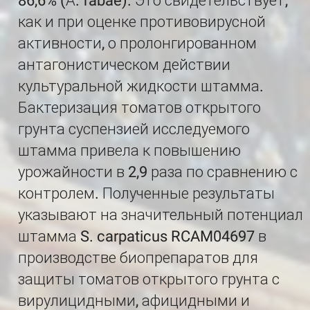
86,6% (А. fabae). Это свидетельствует,
как и при оценке противовирусной
активности, о пролонгированном
антагонистическом действии
культуральной жидкости штамма.
Бактеризация томатов открытого
грунта суспензией исследуемого
штамма привела к повышению
урожайности в 2,9 раза по сравнению с
контролем. Полученные результаты
указывают на значительный потенциал
штамма S. carpaticus RCAM04697 в
производстве биопрепаратов для
защиты томатов открытого грунта с
вирулицидными, афицидными и