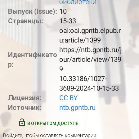
библиотеки
Выпуск (issue):
10
Страницы:
15-33
oai:oai.gpntb.elpub.r
u:article/1399
https://ntb.gpntb.ru/j
Идентификато
our/article/view/139
р:
9
10.33186/1027-
3689-2024-10-15-33
Лицензия:
CC BY
Источник:
ntb.gpntb.ru
В ОТКРЫТОМ ДОСТУПЕ
Войдите
, чтобы оставлять комментарии