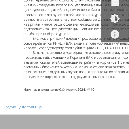
щих в Перечень ВАК по шифру 5.10.4 Библиотековедение, библи
ние и книговедение, позволяющего потенциальным авторам ор
цитируемости изданий, среднем индексе Хирша постоянных авт
просмотров и загрузок статей, квартиле журнала, определяющ
ванность и авторитет в научном сообществе. Данные показатели
квартиль, имеют решающее значение для авторов, публикующ
подготовке к защите диссертации. Рейтинг позволит исследова
ошибок при выборе журнала.
Библиометрический подход к профессиональной периодике,
основе рейтингов РИНЦ и ВАК входят в поле исследований ведущ
коведов, что подтверждается публикациями РГБ, РБА, ГПНТБ СО 
Задача настоящего исследования заключается в изучении
ческих изданий, входящих в Перечень ВАК, и сравнительно
-
со
анализе показателей, влияющих на рейтинги журналов. По мн
системный библиометрический анализ на основе показателей 
вает потенциал отдельных журналов, направление их развития
определении ядра отраслевого документального потока.
Научные и технические библиотеки, 2024, № 10
Следующая страница