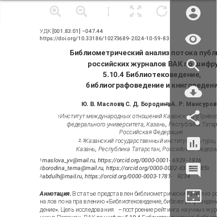
УДК [001.83:01]
–
047.44
https://doi.org/10.33186/1027
-
3689
-
2024
-
10
-
59
-
83
Библиометрический анализ потока публ
российских журналов ВАК по шифр
5.10.4 Библиотековедение,
библиографоведение и книговеден
Ю. В. Маслова
, С. Д. Бородина
, А. Р. Мансуро
1
2
Институт международных отношений Казанского (Приво
1
федерального университета, Казань, Республика Татар
Российская Федерация
Казанский государственный институт культуры,
2, 3
Казань, Республика Татарстан, Российская Федер
maslova_yv@mail.ru, https://orcid.org/0000-0001-
6929
-
1916
1
borodina_tema@mail.ru, https://orcid.org/0000-0002-8333-
385х
2
abdulh@mail.ru, https://orcid.org/0000-0003-1781-
9234
3
Аннотация.
В статье представлен библиометрический анализ р
налов по направлению «Библиотековедение, библиографоведени
дение». Цель исследования
–
построение рейтинга научных жур