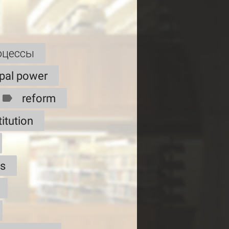
оцессы
pal power
reform
titution
es