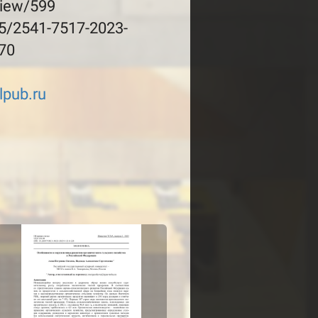
view/599
5/2541-7517-2023-
-70
elpub.ru