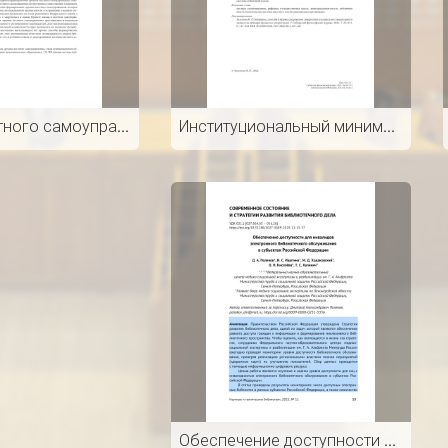
Органы местного самоуправления в процессе муниципального реформирования: тенденции и закономерности развития
Институциональный минимализм как тренд развития местного самоуправления в современной России
Обеспечение доступности для инвалидов электронного библиотечного обслуживания в субъектах Российской Федерации