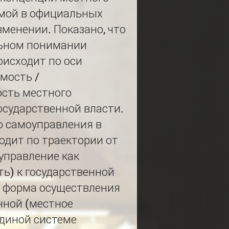
емой в официальных
зменении. Показано, что
льном понимании
оисходит по оси
мость /
сть местного
осударственной власти.
о самоуправления в
одит по траектории от
управление как
ь) к государственной
к форма осуществления
енной (местное
единой системе