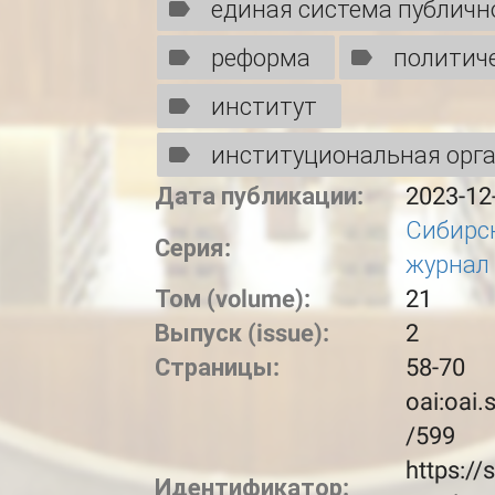
единая система публичн
реформа
политич
институт
институциональная орг
Дата публикации:
2023-12
Сибирс
Серия:
журнал
Том (volume):
21
Выпуск (issue):
2
Страницы:
58-70
oai:oai.s
/599
https://s
Идентификатор: