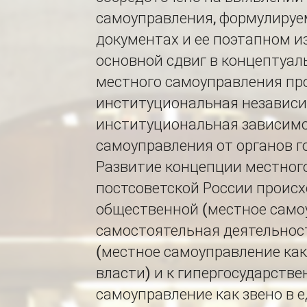
самоуправления, формулиру
документах и ее поэтапном и
основной сдвиг в концептуа
местного самоуправления пр
институциональная независи
институциональная зависимо
самоуправления от органов г
Развитие концепции местног
постсоветской России происх
общественной (местное само
самостоятельная деятельност
(местное самоуправление ка
власти) и к гипергосударств
самоуправление как звено в 