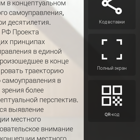
м в концептуальном
го самоуправления,
ри десятилетия.
Код вставки
Д РФ Проекта
щих принципах
правления в единой
произошедшее в конце
Полный экран
зировать траекторию
о самоуправления в
 зрения более
цептуальной перспектив.
ся выявление
QR-код
ции местного
довательское внимание
 концепции местного