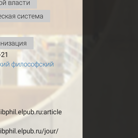
ой власти
еская система
анизация
-21
кий философский
ibphil.elpub.ru:article
ibphil.elpub.ru/jour/