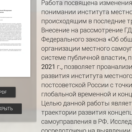
Работа посвящена изменения
понимании института местно
происходящим в последние т
Внесение на рассмотрение Г
Федерального закона «Об об
организации местного самоу
системе публичной власти», 
2021 г., позволяет проанали
развития института местног
постсоветской России с точки
PDF
глобальной временной и кон
Целью данной работы являет
КРЫТЬ
траектории развития концеп
самоуправления в РФ. Иссле
сосредоточено на выявлении