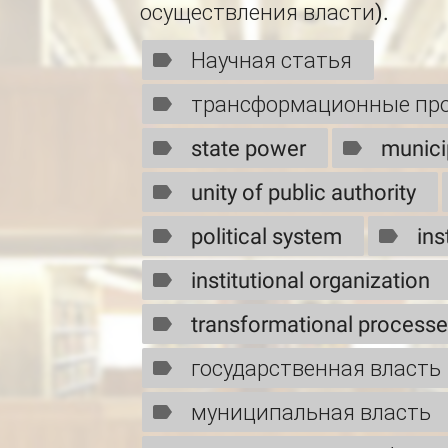
осуществления власти).
Научная статья
трансформационные пр
state power
munici
unity of public authority
political system
ins
institutional organization
transformational process
государственная власть
муниципальная власть