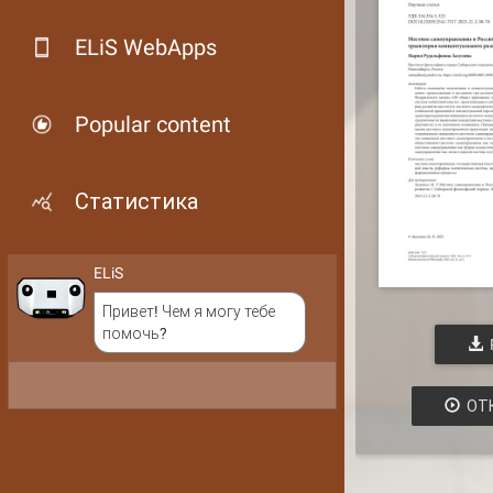
ELiS WebApps
Popular content
Статистика
ELiS
Привет! Чем я могу тебе
помочь?
ОТ