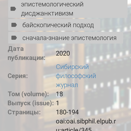
эпистемологический
дисджанктивизм
байскопический подход
сначала-знание эпистемология
Дата
2020
публикации:
Сибирский
Серия:
философский
журнал
Том (volume):
18
Выпуск (issue):
1
Страницы:
180-194
oai:oai.sibphil.elpub.r
u:article/345