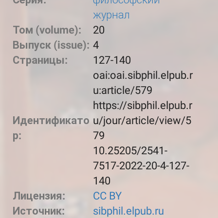
журнал
Том (volume):
20
Выпуск (issue):
4
Страницы:
127-140
oai:oai.sibphil.elpub.r
u:article/579
https://sibphil.elpub.r
Идентификато
u/jour/article/view/5
р:
79
10.25205/2541-
7517-2022-20-4-127-
140
Лицензия:
CC BY
Источник:
sibphil.elpub.ru