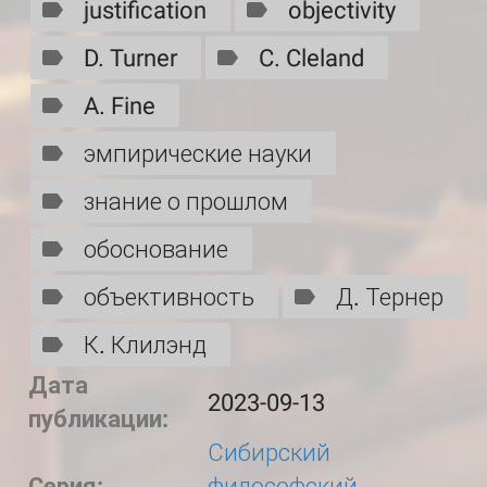
justification
objectivity
D. Turner
C. Cleland
A. Fine
эмпирические науки
знание о прошлом
обоснование
объективность
Д. Тернер
К. Клилэнд
Дата
2023-09-13
публикации:
Сибирский
Серия:
философский