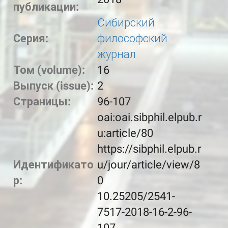
публикации:
Сибирский
Серия:
философский
журнал
Том (volume):
16
Выпуск (issue):
2
Страницы:
96-107
oai:oai.sibphil.elpub.r
u:article/80
https://sibphil.elpub.r
Идентификато
u/jour/article/view/8
р:
0
10.25205/2541-
7517-2018-16-2-96-
107