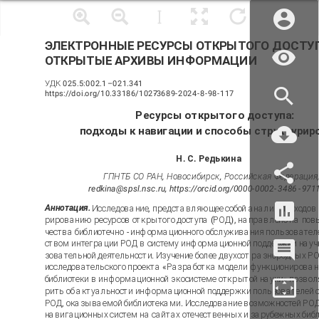
ЭЛЕКТРОННЫЕ РЕСУРСЫ ОТКРЫТОГО ДОСТУ
ОТКРЫТЫЕ АРХИВЫ ИНФОРМАЦИИ
УДК 025.5:002.1
–
021.341
https://doi.org/10.33186/1027
-
3689
-
2024
-
8
-
98
-
117
Ресурсы открытого доступа:
подходы к навигации и способы структурир
Н. С. Редькина
ГПНТБ СО РАН, Новосибирск, Российская Федерация
redkina@spsl.nsc.ru, https://orcid.org/0000-0002-
3486
-
971
Аннотация.
Исследование, представляющее собой анализ подходов 
рированию ресурсов открытого доступа (РОД), направлено на пов
чества библиотечно
-
информационного обслуживания пользователе
ством интеграции РОД в систему информационной поддержки научн
зовательной деятельности. Изучение более двухсот разнородных РО
исследовательского проекта «Разработка модели функционирован
библиотеки в информационной экосистеме открытой науки» позволя
рить об актуальности информационной поддержки пользователей
РОД, оказываемой библиотеками. Исследование возможностей РОД
навигационных систем на сайтах отечественных и зарубежных библ