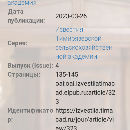
академия
Дата
2023-03-26
публикации:
Известия
Тимирязевской
Серия:
сельскохозяйствен
ной академии
Выпуск (issue):
4
Страницы:
135-145
oai:oai.izvestiiatimac
ad.elpub.ru:article/32
3
Идентификато
https://izvestiia.tima
р:
cad.ru/jour/article/vi
ew/323