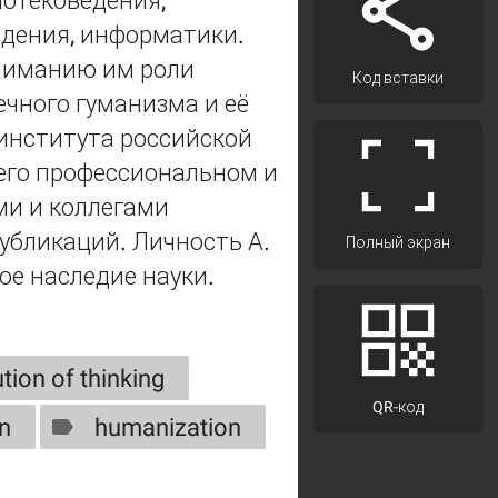
иотековедения,
едения, информатики.
ниманию им роли
Код вставки
ечного гуманизма и её
института российской
его профессиональном и
ми и коллегами
убликаций. Личность А.
Полный экран
ое наследие науки.
tion of thinking
QR-код
on
humanization