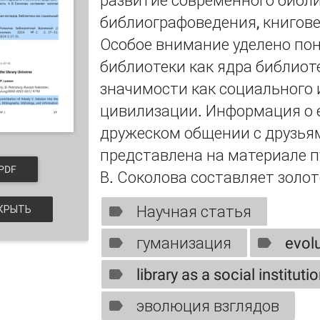
развитие современного библ
библиографоведения, книгов
Особое внимание уделено по
библиотеки как ядра библиот
значимости как социального 
цивилизации. Информация о 
дружеском общении с друзья
представлена на материале п
PDF
В. Соколова составляет золот
Научная статья
КРЫТЬ
гуманизация
evolu
library as a social instituti
эволюция взглядов