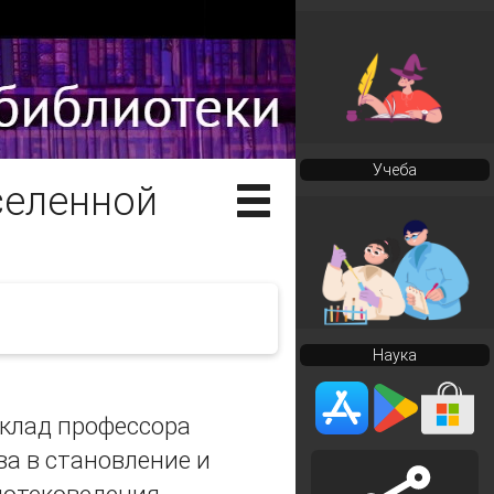
Учеба
селенной
Наука
вклад профессора
а в становление и