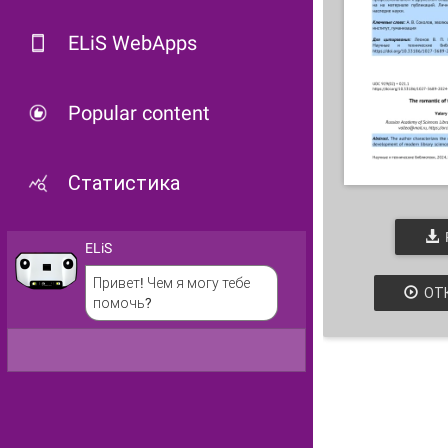
ELiS WebApps
Popular content
Статистика
ELiS
Привет! Чем я могу тебе
ОТ
помочь?