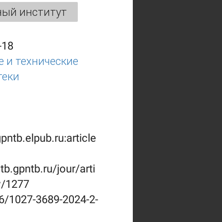
ный институт
-18
 и технические
теки
gpntb.elpub.ru:article
ntb.gpntb.ru/jour/arti
w/1277
6/1027-3689-2024-2-