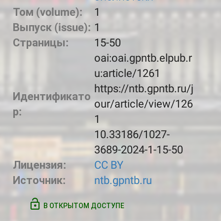
Том (volume):
1
Выпуск (issue):
1
Страницы:
15-50
oai:oai.gpntb.elpub.r
u:article/1261
https://ntb.gpntb.ru/j
Идентификато
our/article/view/126
р:
1
10.33186/1027-
3689-2024-1-15-50
Лицензия:
CC BY
Источник:
ntb.gpntb.ru
В ОТКРЫТОМ ДОСТУПЕ