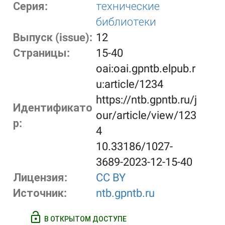
Серия:
технические
библиотеки
Выпуск (issue):
12
Страницы:
15-40
oai:oai.gpntb.elpub.r
u:article/1234
https://ntb.gpntb.ru/j
Идентификато
our/article/view/123
р:
4
10.33186/1027-
3689-2023-12-15-40
Лицензия:
CC BY
Источник:
ntb.gpntb.ru
В ОТКРЫТОМ ДОСТУПЕ