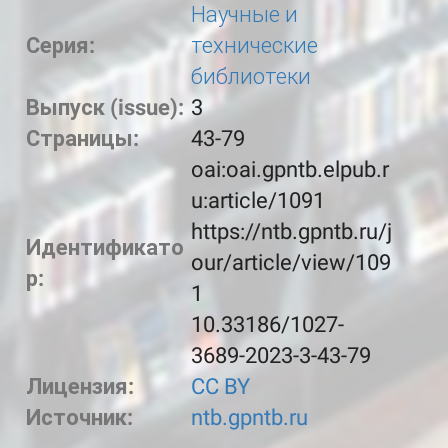
Научные и
Серия:
технические
библиотеки
Выпуск (issue):
3
Страницы:
43-79
oai:oai.gpntb.elpub.r
u:article/1091
https://ntb.gpntb.ru/j
Идентификато
our/article/view/109
р:
1
10.33186/1027-
3689-2023-3-43-79
Лицензия:
CC BY
Источник:
ntb.gpntb.ru