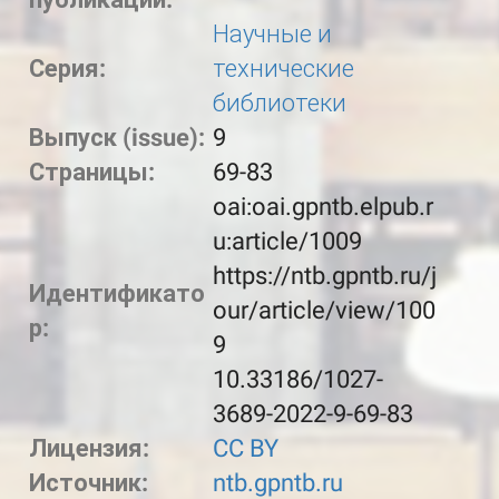
Научные и
Серия:
технические
библиотеки
Выпуск (issue):
9
Страницы:
69-83
oai:oai.gpntb.elpub.r
u:article/1009
https://ntb.gpntb.ru/j
Идентификато
our/article/view/100
р:
9
10.33186/1027-
3689-2022-9-69-83
Лицензия:
CC BY
Источник:
ntb.gpntb.ru