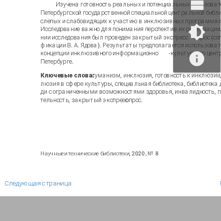
Изучена готовность реальных и потенциальных пользова
Петербургской государственной специальной центральной библ
слепых и слабовидящих к участию в инклюзивных программах 
Исследование важно для понимания перспектив их реализации.
нии исследования был проведён закрытый экспресс
-
опрос (со
фикации В. А. Ядова). Результаты предполагается использова
концепции инклюзивного информационно
-
культурного цент
Петербурге.
Ключевые слова:
гуманизм, инклюзия, готовность к инклюзии,
люзия в сфере культуры, специальная библиотека, библиотека 
ди с ограниченными возможностями здоровья, инвалидность, п
тельность, закрытый экспресс
-
опрос.
Научные
и
технические
библиотеки
, 2020
, №
8
Следующая страница