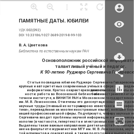
ПАМЯТНЫЕ ДАТЫ. ЮБИЛЕИ
УДК 002(092)
DOI
10.33186/1027-3689-2019-8-99-103
В. А. Цветкова
Библиотека по естественным наукам РАН
Основоположник российской информати
талантливый учёный и педагог.
К 90
-
летию
Руджеро Сергеевича Гиляревск
Статья посвящена юбилею Руджеро Сергеевича Гиляревско
–
о
крупных и авторитетных современных учёных в сфере книговеде
информатики. Кратко охарактеризованы основные этапы его профессиональной деятель-
ности: работа во Всесоюзной библиотеке иностранной литературы, в Московском библио-
течном институте, в ВИНИТИ РАН и Московском государственн
им. М. В. Ломоносова. Отмечены его диссертационные исследовани
научные труды (главный из которых
–
широко известная монография
тики», переведённая на многие иностранные языки), внесшие бо
нашей профессиональной сферы. Подчёркнуто, что в
сферу научных 
Сергеевича входят проблемы научной информации и коммуникац
нологии (в частности, гипертекста и электронных книг), инфор
Выделены такие важные направления деятельности Р. С. Гилярев
ние на факультете журналистики МГУ им. М. В. Ломоносова, нау
той аспирантов и соискателей, а также подготовка и выпуск ве