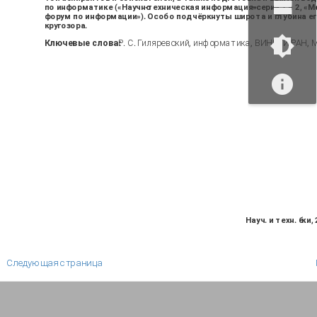
по информатике («Научно
-
техническая информация»
–
серии 1 и 2, 
форум по информации»). Особо подчёркнуты широта и глубина ег
кругозора.
Ключевые слова:
Р. С. Гиляревский, информатика, ВИНИТИ РАН, М
Науч. и техн. б
-
ки,
Следующая страница