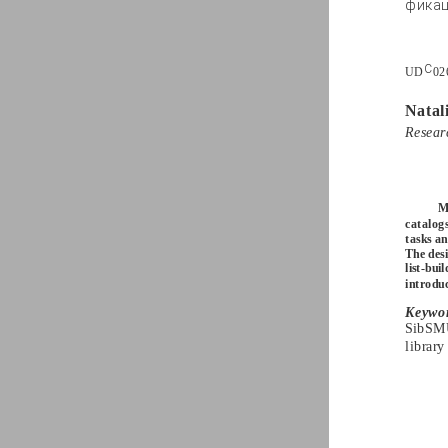
фикац
С
UD
02
Natal
Researc
M
catalog
tasks an
The des
list-bui
introdu
Keywor
SibSMU
library