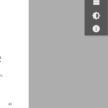
d.
s
y,
,
43