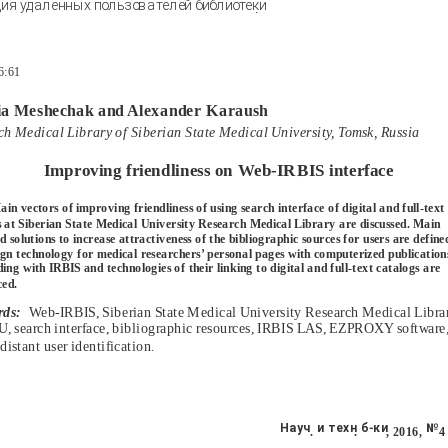
ия удалённых пользователей библиотеки
.
6:61
ia Meshechak and Alexander Karaush
h Medical Library of Siberian State Medical University, Tomsk, Russia
Improving friendliness on Web-IRBIS interface
ain vectors of improving friendliness of using search interface of digital and full-text
s at Siberian State Medical University Research Medical Library are discussed. Main
d solutions to increase attractiveness of the bibliographic sources for users are define
ign technology for medical researchers’ personal pages with computerized publication
lding with IRBIS and technologies of their linking to digital and full-text catalogs are
ced.
ds:
Web-IRBIS, Siberian State Medical University Research Medical Librar
, search interface, bibliographic resources, IRBIS LAS, EZPROXY software
 distant user identification.
Науч
и техн
б-ки
№
.
.
, 2016,
4