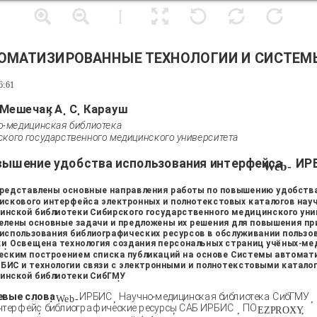
ОМАТИЗИРОВАННЫЕ ТЕХНОЛОГИИ И СИСТЕМ
6:61
Мешечак
А
С
Карауш
,
.
.
о-медицинская библиотека
ского государственного медицинского университета
вышение удобства использования интерфейса
ИР
Web-
редставлены основные направления работы по повышению удобства
оискового интерфейса электронных и полнотекстовых каталогов нау
инской библиотеки Сибирского государственного медицинского ун
елены основные задачи и предложены их решения для повышения пр
 использования библиографических ресурсов в обслуживании пользо
ки
Освещена технология создания персональных страниц учёных-ме
.
еским построением списка публикаций на основе Системы автомат
РБИС и технологии связи с электронными и полнотекстовыми катало
инской библиотеки СибГМУ
.
евые слова
ИРБИС
Научно-медицинская библиотека СибГМУ
:
Web-
,
,
нтерфейс
библиографические ресурсы
САБ ИРБИС
ПО
,
,
,
EZPROXY,