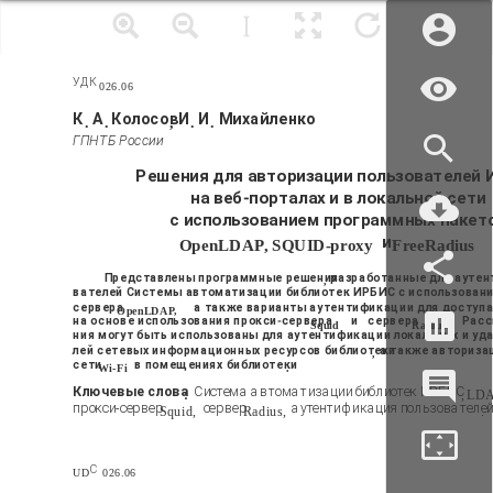
УДК
026.06
К
А
Колосов
И
И
Михайленко
.
.
,
.
.
ГПНТБ России
Решения для авторизации пользователей
на веб-порталах и в локальной сети
с использованием программных пакет
и
OpenLDAP, SQUID-proxy
FreeRadius
Представлены программные решения
разработанные для аутен
,
вателей Системы автоматизации библиотек ИРБИС с использован
сервера
а также варианты аутентификации для доступа
OpenLDAP,
на основе использования прокси-сервера
и
сервера
Расс
Squid
Radius.
ния могут быть использованы для аутентификации локальных и уд
лей сетевых информационных ресурсов библиотеки
а также авториза
,
сети
в помещениях библиотеки
Wi-Fi
.
Ключевые слова
Система автоматизации библиотек ИРБИС
:
, LD
прокси-сервер
сервер
аутентификация пользователе
Squid,
Radius,
.
С
UD
026.06