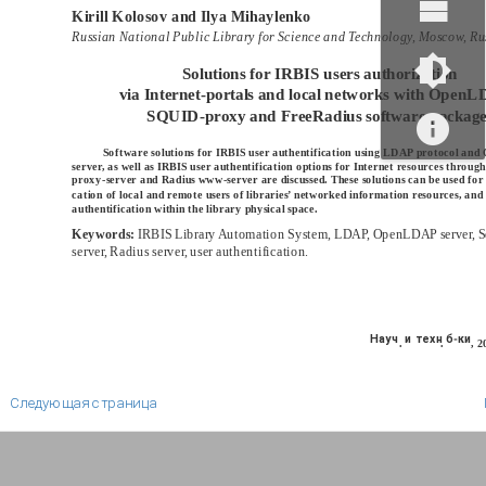
Kirill Kolosov and Ilya Mihaylenko
Russian National Public Library for Science and Technology, Moscow, Ru
Solutions for IRBIS users authorization
via Internet-portals and local networks with Open
SQUID-proxy and FreeRadius software package
Software solutions for IRBIS user authentification using LDAP protocol a
server, as well as IRBIS user authentification options for Internet resources throug
proxy-server and Radius www-server are discussed. These solutions can be used for 
cation of local and remote users of libraries’ networked information resources, and
authentification within the library physical space.
Keywords:
IRBIS Library Automation System, LDAP, OpenLDAP server, S
server, Radius server, user authentification.
Науч
и техн
б-ки
.
.
, 2
Следующая страница