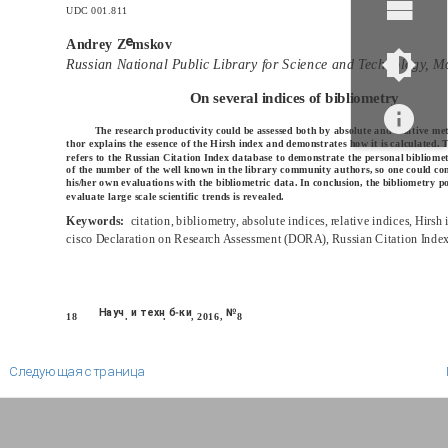
UDC 001.811
е
Andrey Z
mskov
Russian National Public Library for Science and Technology, M
On several indices of bibliometry
The research productivity could be assessed both by absolute and relative met
thor explains the essence of the Hirsh index and demonstrates how it is calculated.
refers to the Russian Citation Index database to demonstrate the personal bibliomet
of the number of the well known in the library community authors, so one could c
his/her own evaluations with the bibliometric data. In conclusion, the bibliometry po
evaluate large scale scientific trends is revealed.
Keywords:
citation, bibliometry, absolute indices, relative indices, Hirsh
cisco Declaration on Research Assessment (DORA), Russian Citation Index
Науч
и техн
б-ки
№
18
.
.
, 2016,
8
Следующая страница