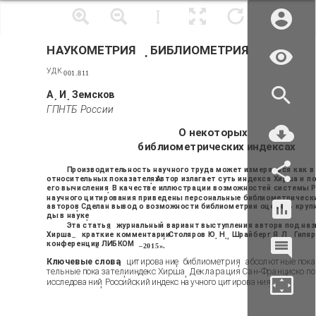
НАУКОМЕТРИЯ
БИБЛИОМЕТРИЯ
.
УДК
001.811
А
И
Земсков
.
.
ГПНТБ России
О некоторых
библиометрических индексах
Производительность научного труда может измеряться как в
относительных показателях
Автор излагает суть индекса Хирша и 
.
его вычисления
В качестве иллюстрации возможностей системы Р
.
научного цитирования приведены персональные библиометрическ
авторов
Сделан вывод о возможности библиометрии оценить кру
.
ды в науке
.
Эта статья
журнальный вариант выступления автора под на
–
Хирша
краткие комментарии
Столяров Ю
Н
Шрайберг Я
Л
Гиляр
–
;
.
.,
.
.,
конференции
ЛИБКОМ
«
–2015».
Ключевые слова
цитирование
библиометрия
абсолютные пока
:
,
,
тельные показатели
индекс Хирша
Декларация Сан-Франциско по 
,
,
исследований
Российский индекс научного цитирования
,
.