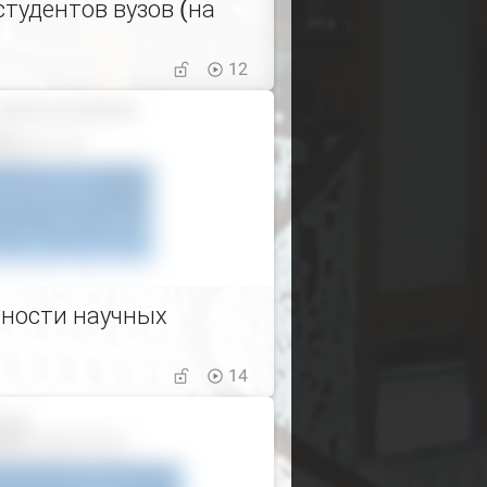
тудентов вузов (на
12
ьности научных
14