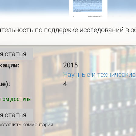
ятельность по поддержке исследований в 
я статья
кации:
2015
Научные и технические
ue):
4
ТОМ ДОСТУПЕ
я статья
 оставлять комментарии