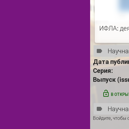
ИФЛА: де
Научна
Дата публи
Серия:
Выпуск (iss
В ОТКРЫ
Научна
Войдите
, чтобы