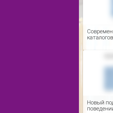
Современ
каталогов
Новый под
поведени