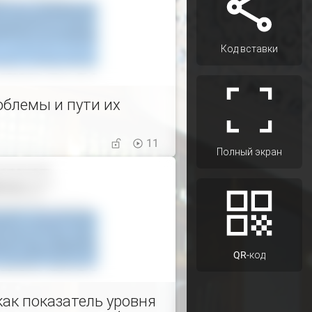
Код вставки
облемы и пути их
11
Полный экран
QR-код
как показатель уровня