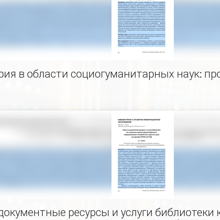
ия в области социогуманитарных наук: пр
документные ресурсы и услуги библиотеки 