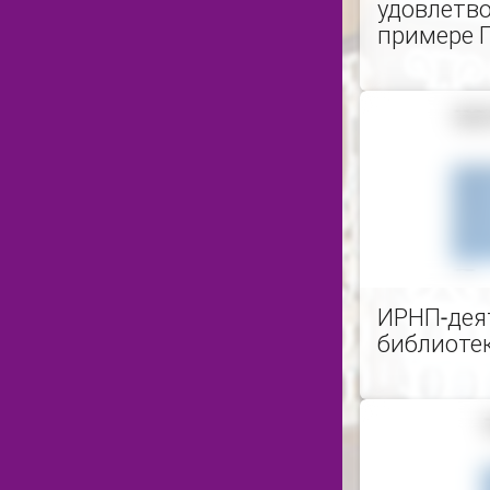
удовлетв
примере 
ИРНП-дея
библиоте