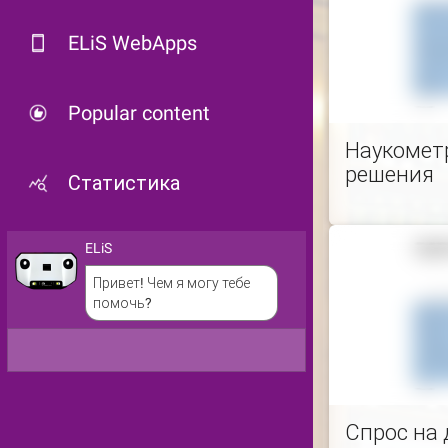
ELiS WebApps
Popular content
Наукометр
решения
Статистика
ELiS
Привет! Чем я могу тебе
помочь?
Спрос на 