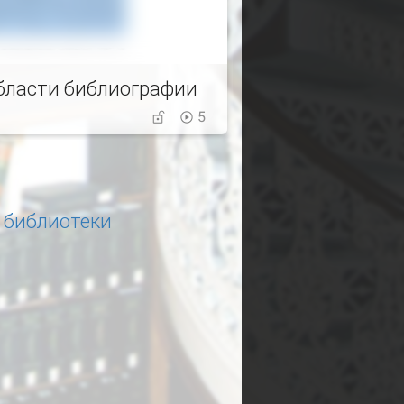
области библиографии
5
 библиотеки