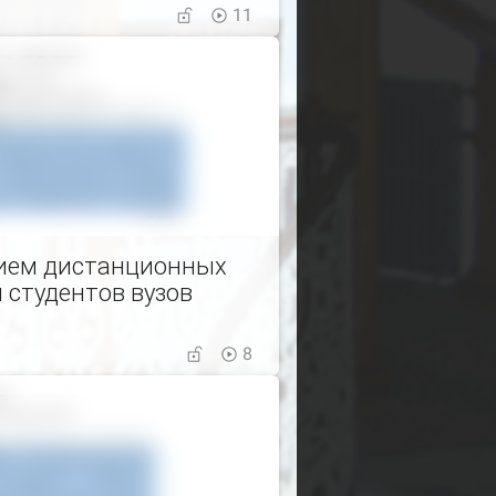
11
нием дистанционных
 студентов вузов
8