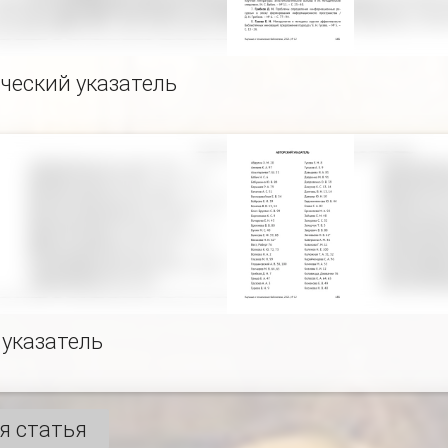
ческий указатель
 указатель
я статья