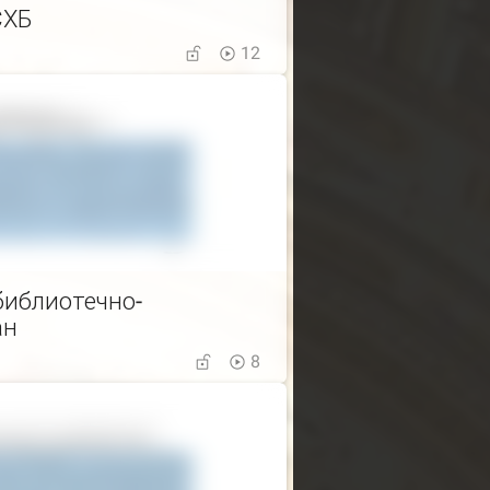
СХБ
12
библиотечно-
ан
8