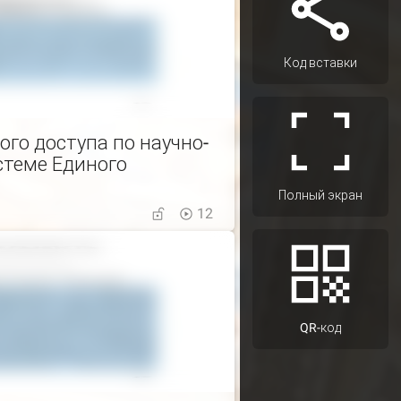
Код вставки
го доступа по научно-
стеме Единого
Полный экран
12
QR-код