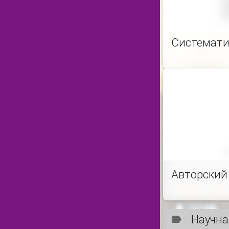
Системати
Авторский
Научна