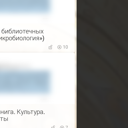
х библиотечных
икробиология»)
10
ига. Культура.
оты
7