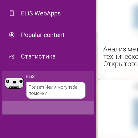
ELiS WebApps
Popular content
Анализ ме
Статистика
техническо
Открытого
ELiS
Привет! Чем я могу тебе
помочь?