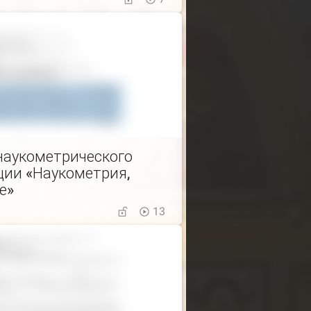
наукометрического
ции «Наукометрия,
е»
13