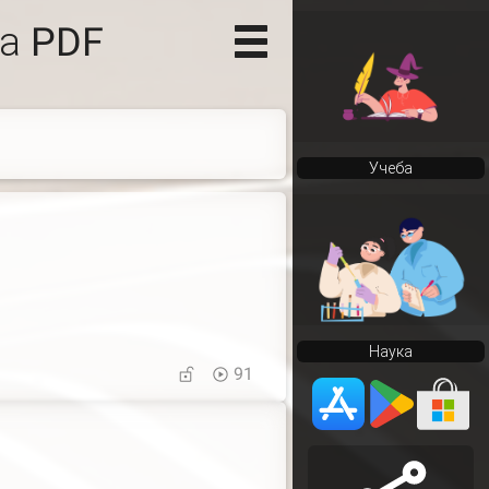
а PDF
Учеба
Наука
91