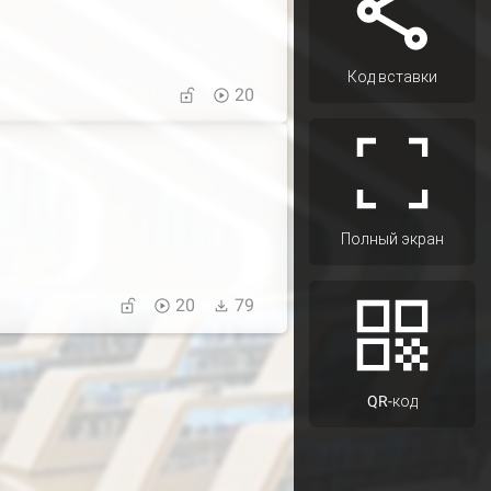
Код вставки
20
Полный экран
20
79
QR-код