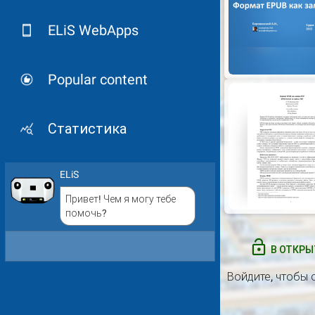
ELiS WebApps
Popular content
Статистика
ELiS
Привет! Чем я могу тебе
помочь?
В ОТКРЫ
Войдите
, чтобы