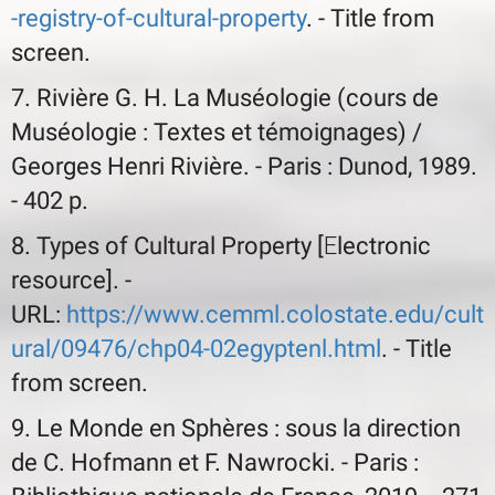
-registry-of-cultural-property
. - Title from
screen.
7. Rivière G. H. La Muséologie (cours de
Muséologie : Textes et témoignages) /
Georges Henri Rivière. - Paris : Dunod, 1989.
- 402 p.
8. Types of Cultural Property [Еlectronic
resource]. -
URL:
https://www.cemml.colostate.edu/cult
ural/09476/chp04-02egyptenl.html
. - Title
from screen.
9. Le Monde en Sphères : sous la direction
de C. Hofmann et F. Nawrocki. - Paris :