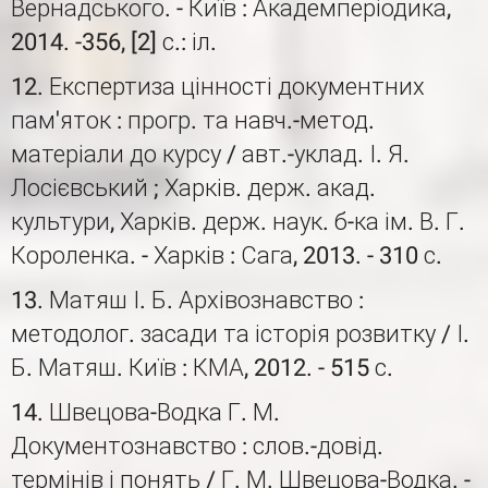
Вернадського. - Київ : Академперіодика,
2014. -356, [2] с.: іл.
12. Експертиза цінності документних
пам'яток : прогр. та навч.-метод.
матеріали до курсу / авт.-уклад. І. Я.
Лосієвський ; Харків. держ. акад.
культури, Харків. держ. наук. б-ка ім. В. Г.
Короленка. - Харків : Сага, 2013. - 310 с.
13. Матяш І. Б. Архівознавство :
методолог. засади та історія розвитку / І.
Б. Матяш. Київ : КМА, 2012. - 515 с.
14. Швецова-Водка Г. М.
Документознавство : слов.-довід.
термінів і понять / Г. М. Швецова-Водка. -