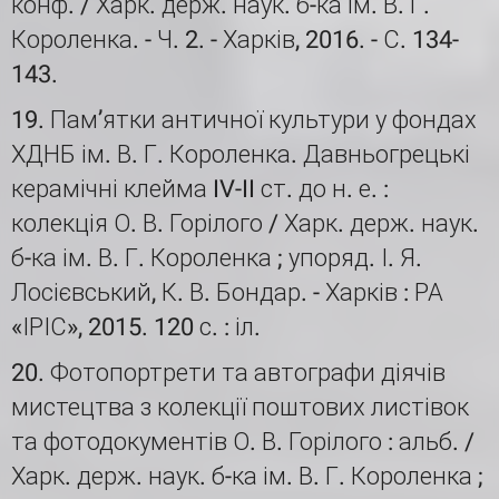
конф. / Харк. держ. наук. б-ка ім. В. Г.
Короленка. - Ч. 2. - Харків, 2016. - С. 134-
143.
19. Пам’ятки античної культури у фондах
ХДНБ ім. В. Г. Короленка. Давньогрецькі
керамічні клейма IV-II ст. до н. е. :
колекція О. В. Горілого / Харк. держ. наук.
б-ка ім. В. Г. Короленка ; упоряд. І. Я.
Лосієвський, К. В. Бондар. - Харків : РА
«ІРІС», 2015. 120 с. : іл.
20. Фотопортрети та автографи діячів
мистецтва з колекції поштових листівок
та фотодокументів О. В. Горілого : альб. /
Харк. держ. наук. б-ка ім. В. Г. Короленка ;