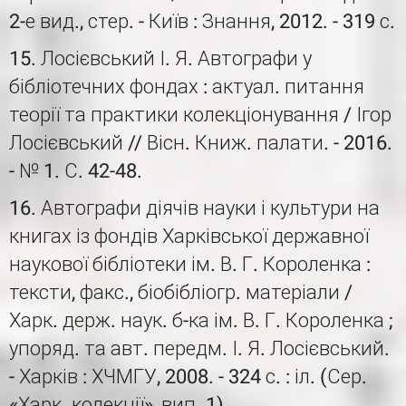
2-е вид., стер. - Київ : Знання, 2012. - 319 с.
15. Лосієвський І. Я. Автографи у
бібліотечних фондах : актуал. питання
теорії та практики колекціонування / Ігор
Лосієвський // Вісн. Книж. палати. - 2016.
- № 1. С. 42-48.
16. Автографи діячів науки і культури на
книгах із фондів Харківської державної
наукової бібліотеки ім. В. Г. Короленка :
тексти, факс., біобібліогр. матеріали /
Харк. держ. наук. б-ка ім. В. Г. Короленка ;
упоряд. та авт. передм. І. Я. Лосієвський.
- Харків : ХЧМГУ, 2008. - 324 с. : іл. (Сер.
«Харк. колекції», вип. 1).