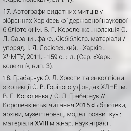
17. Автографи видатних митців у
зібраннях Харківської державної наукової
бібліотеки ім. В. Г. Короленка : колекція О.
Л. Сарани : факс., біобібліогр. матеріали /
упоряд. І. Я. Лосієвський. - Харків :
ХЧМГУ, 2011. - 159 с. : іл. (Сер. «Харк.
колекції», вип. 3).
18. Грабарчук О. Л. Хрести та енколпіони
з колекції О. В. Горілого у фондах ХДНБ ім.
В. Г. Короленка / О. Л. Грабарчук //
Короленківські читання 2015 «Бібліотеки,
архіви, музеї : іновац. моделі розвитку» :
матеріали XVIII міжнар. наук.-практ.