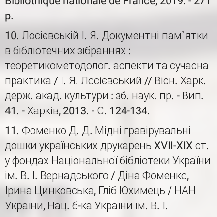
Bibliothique nationale de France, 2019. - 271
p.
10. Лосієвській І. Я. Документні пам`ятки
в бібліотечних зібраннях :
теоретикометодолог. аспекти та сучасна
практика / І. Я. Лосієвський // Вісн. Харк.
держ. акад. культури : зб. наук. пр. - Вип.
41. - Харків, 2013. - С. 124-134.
11. Фоменко Д. Д. Мідні гравірувальні
дошки українських друкарень XVII-XIX ст.
у фондах Національної бібліотеки України
ім. В. І. Вернадського / Діна Фоменко,
Ірина Цинковська, Гліб Юхимець / НАН
України, Нац. б-ка України ім. В. І.