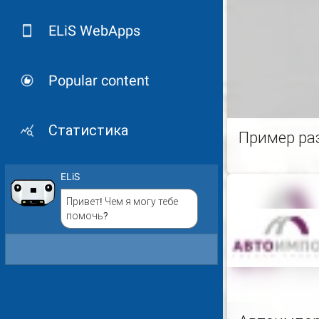
ELiS WebApps
Popular content
Статистика
Пример ра
ELiS
Привет! Чем я могу тебе
помочь?