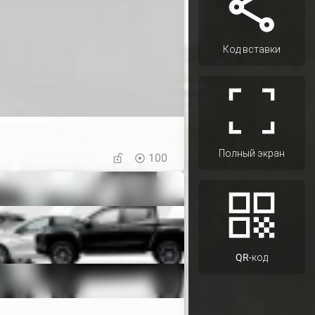
Код вставки
Полный экран
100
QR-код