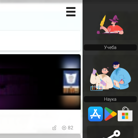
Учеба
Наука
82