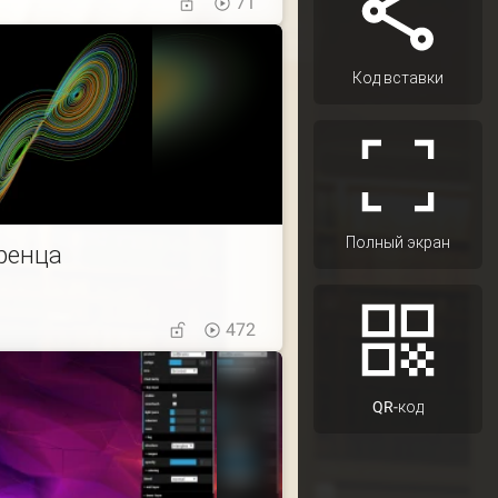
71
Код вставки
Полный экран
ренца
472
QR-код