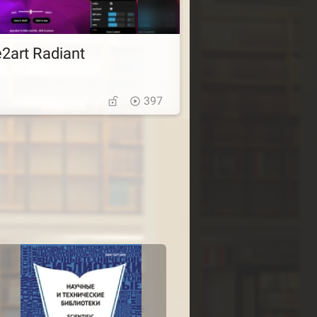
2art Radiant
397