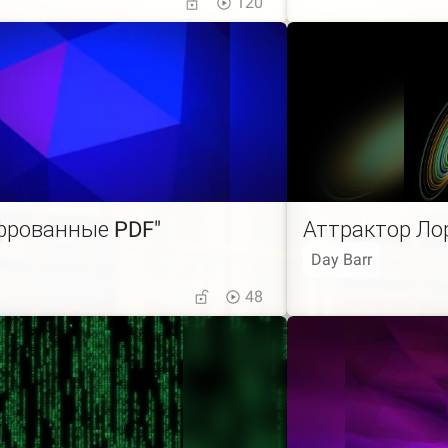
120
фрованные PDF"
Аттрактор Ло
Day Barr
48