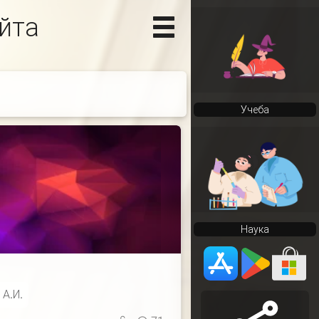
йта
Учеба
Наука
А.И.