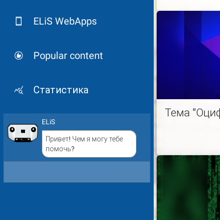
ELiS WebApps
Popular content
Статистика
Тема "Оци
ELiS
Привет! Чем я могу тебе
помочь?