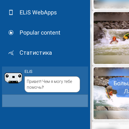
ELiS WebApps
Popular content
Статистика
ELiS
Привет! Чем я могу тебе
помочь?