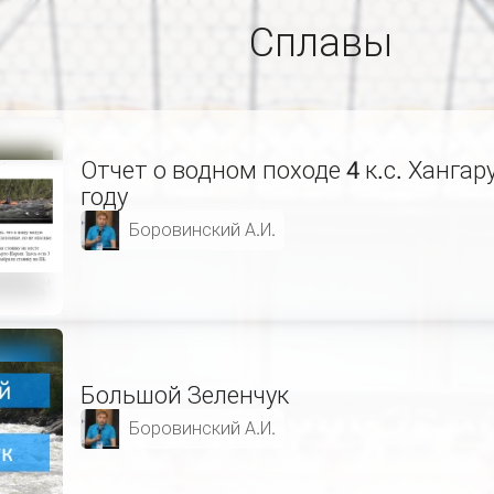
Сплавы
Отчет о водном походе 4 к.с. Хангар
году
Боровинский А.И.
Большой Зеленчук
Боровинский А.И.