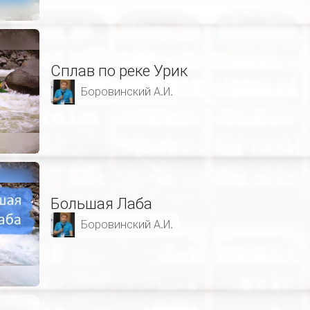
Сплав по реке Урик
Боровинский А.И.
Большая Лаба
Боровинский А.И.