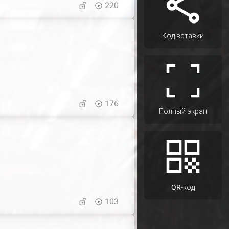
220
Код вставки
176
Полный экран
QR-код
103