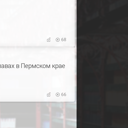
68
лавах в Пермском крае
66