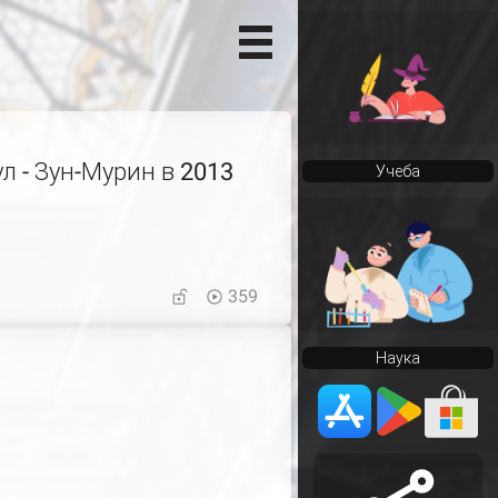
ул - Зун-Мурин в 2013
Учеба
359
Наука