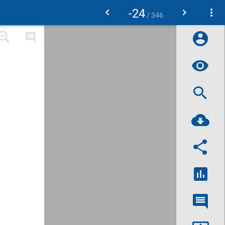
-24
/ 346