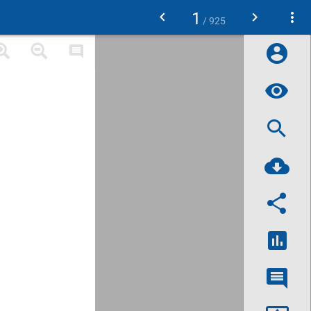
1
/ 925