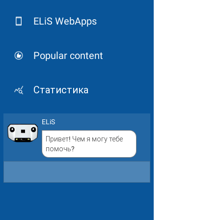
ELiS WebApps
Popular content
Статистика
ELiS
Привет! Чем я могу тебе
помочь?