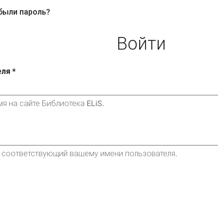
были пароль?
ная
вкладки
ка)
Войти
еля
*
я на сайте Библиотека ELiS.
, соответствующий вашему имени пользователя.