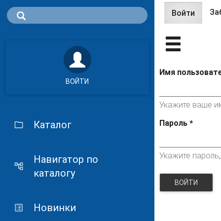
За
Войти
(актив
Главные 
вклад
Имя пользоват
ВОЙТИ
Укажите ваше им
Пароль
*
Каталог
Укажите пароль
Навигатор по
каталогу
ВОЙТИ
Новинки