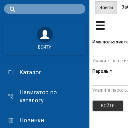
За
Войти
(актив
Главные 
вклад
Имя пользоват
ВОЙТИ
Укажите ваше им
Пароль
*
Каталог
Укажите пароль
Навигатор по
каталогу
ВОЙТИ
Новинки