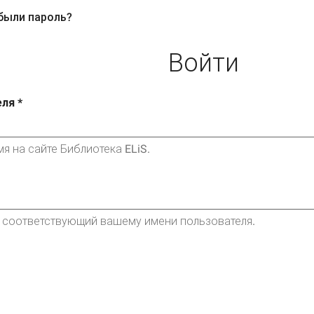
были пароль?
ная
вкладки
ка)
Войти
еля
*
я на сайте Библиотека ELiS.
, соответствующий вашему имени пользователя.