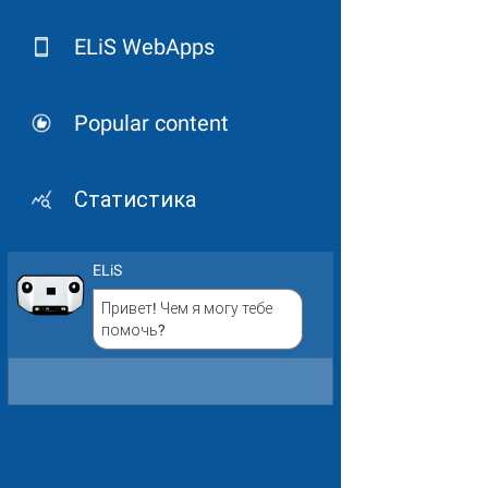
ELiS WebApps
Popular content
Статистика
ELiS
Привет! Чем я могу тебе
помочь?