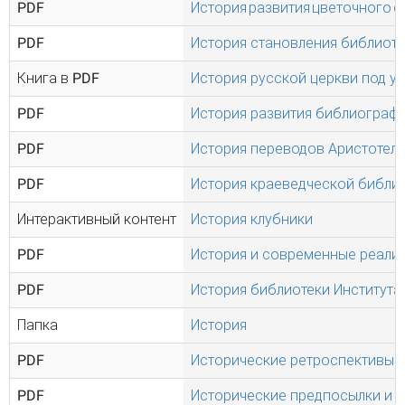
PDF
История развития цветочного 
PDF
История становления библиоте
Книга в PDF
История русской церкви под у
PDF
История развития библиографии
PDF
История переводов Аристотеля н
PDF
История краеведческой библио
Интерактивный контент
История клубники
PDF
История и современные реалии
PDF
История библиотеки Института
Папка
История
PDF
Исторические ретроспективы
PDF
Исторические предпосылки и у