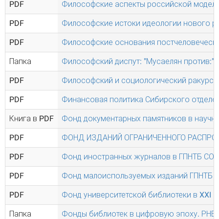
PDF
Философские аспекты российской модели
PDF
Философские истоки идеологии нового р
PDF
Философские основания постчеловеческ
Папка
Философский диспут: "Мусаелян против:"
PDF
Философский и социологический ракурсы
PDF
Финансовая политика Сибирского отделен
Книга в PDF
Фонд документарных памятников в научно
PDF
ФОНД ИЗДАНИЙ ОГРАНИЧЕННОГО РАСПРОС
PDF
Фонд иностранных журналов в ГПНТБ СО 
PDF
Фонд малоиспользуемых изданий ГПНТБ С
PDF
Фонд университетской библиотеки в XXI 
Папка
Фонды библиотек в цифровую эпоху. РНБ.