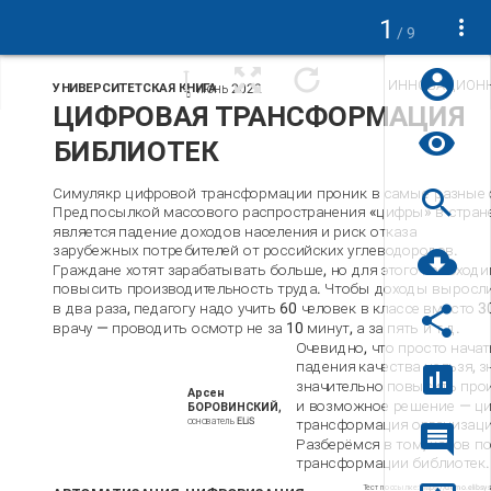
1
/ 9
ИННОВАЦИОНН
УНИВЕРСИТЕTСКАЯ КНИГА
июнь 2022

ЦИФРОВАЯ ТРАНСФОРМАЦИЯ
БИБЛИОТЕК
Симулякр цифровой трансформации проник в самые разные 
Предпосылкой массового распространения «цифры» в стран
является падение доходов населения и риск отказа
зарубежных потребителей от российских углеводородов.
Граждане хотят зарабатывать больше, но для этого необход
повысить производительность труда. Чтобы доходы выросл
в два раза, педагогу надо учить 60 человек в классе вместо 3
врачу — проводить осмотр не за 10 минут, а за пять и т.д.
Очевидно, что просто нача
падения качества нельзя, 
значительно повысить прои
Арсен
и возможное решение — ц
БОРОВИНСКИЙ,
основатель ELiS
трансформация организаци
Разберёмся в том, каков п
трансформации библиотек.
Тест по ссылке: https://demo.elibs