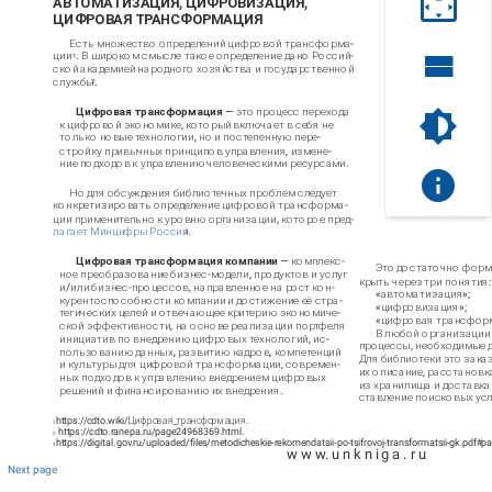
АВТОМАТИЗАЦИЯ, ЦИФРОВИЗАЦИЯ,
ЦИФРОВАЯ ТРАНСФОРМАЦИЯ
Есть множество определений цифровой трансформа-
ции
. В широком смысле такое определение дано Россий-
1
ской академией народного хозяйства и государственной
службы
.
2
Цифровая трансформация
— это процесс перехода
к цифровой экономике, который включает в себя не
только новые технологии, но и постепенную пере-
стройку привычных принципов управления, измене-
ние подходов к управлению человеческими ресурсами.
Но для обсуждения библиотечных проблем следует
конкретизировать определение цифровой трансформа-
ции применительно к уровню организации, которое пред-
лагает Минцифры России
.
3
Цифровая трансформация компании
— комплекс-
Это достаточно форм
ное преобразование бизнес-модели, продуктов и услуг
крыть через три понятия:
и/или бизнес-процессов, направленное на рост кон-
«автоматизация»;
курентоспособности компании и достижение её стра-
«цифровизация»;
тегических целей и отвечающее критерию экономиче-
«цифровая трансфор
ской эффективности, на основе реализации портфеля
В любой организации
инициатив по внедрению цифровых технологий, ис-
процессы, необходимые д
пользованию данных, развитию кадров, компетенций
Для библиотеки это зака
и культуры для цифровой трансформации, современ-
их описание, расстановка
ных подходов к управлению внедрением цифровых
из хранилища и доставка 
решений и финансированию их внедрения.
ставление поисковых услу
https://cdto.wiki/Цифровая_трансформация.
1
https://cdto.ranepa.ru/page24968369.html.
2
https://digital.gov.ru/uploaded/files/metodicheskie-rekomendatsii-po-tsifrovoj-transformatsii-gk.pdf#p
3
w w w. u n k n i g a . r u
Next page